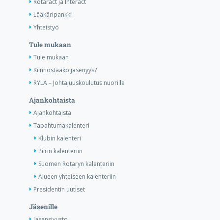
Rotaract ja Interact
Lääkäripankki
Yhteistyö
Tule mukaan
Tule mukaan
Kiinnostaako jäsenyys?
RYLA – Johtajuuskoulutus nuorille
Ajankohtaista
Ajankohtaista
Tapahtumakalenteri
Klubin kalenteri
Piirin kalenteriin
Suomen Rotaryn kalenteriin
Alueen yhteiseen kalenteriin
Presidentin uutiset
Jäsenille
Jäsensivusto