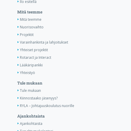
Ilo esitellä
Mitä teemme
Mitä teemme
Nuorisovaihto
Projektit
Varainhankinta ja lahjoitukset
Yhteiset projektit
Rotaract ja Interact
Lääkäripankki
Yhteistyö
Tule mukaan
Tule mukaan
Kiinnostaako jäsenyys?
RYLA – Johtajuuskoulutus nuorille
Ajankohtaista
Ajankohtaista