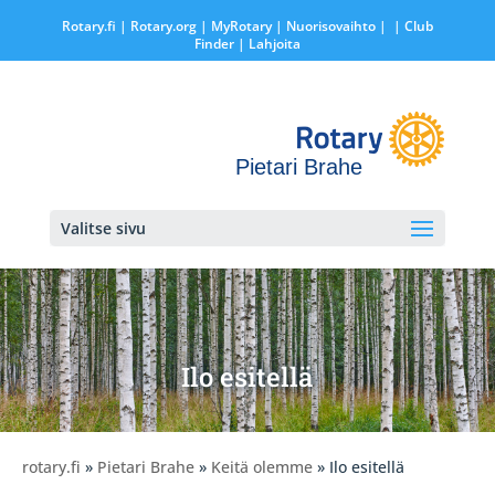
Rotary.fi
|
Rotary.org
|
MyRotary |
Nuorisovaihto
|
| Club
Finder
| Lahjoita
Pietari Brahe
Valitse sivu
Ilo esitellä
rotary.fi
»
Pietari Brahe
»
Keitä olemme
» Ilo esitellä