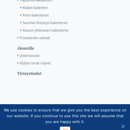
Tapahtumakalenteri
Klubin kalenteri
Piirin kalenteriin
Suomen Rotaryn kalenteriin
Alueen yhteiseen kalenteriin
Presidentin uutiset
Jäsenille
Jäsensivusto
Klubin omat ohjeet
Yhteystiedot
We use cookies to ensure that we give you the best experience on
Copyright © Suomen Rotarypalvelu ry 2026 |
our website. If you continue to use this site we will assume that
Jäsentietojärjestelmän tietosuojaseloste
|
Henkilötietojen
you are happy with it.
käsittely Rotarytoiminnassa