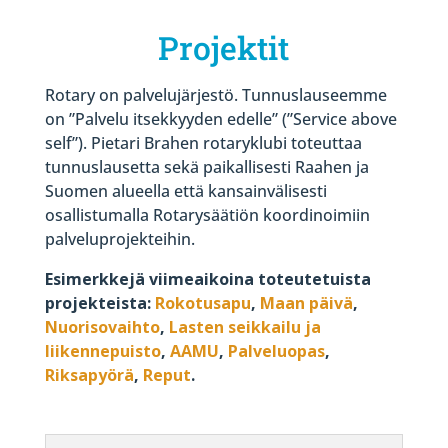
Projektit
Rotary on palvelujärjestö. Tunnuslauseemme
on ”Palvelu itsekkyyden edelle” (”Service above
self”). Pietari Brahen rotaryklubi toteuttaa
tunnuslausetta sekä paikallisesti Raahen ja
Suomen alueella että kansainvälisesti
osallistumalla Rotarysäätiön koordinoimiin
palveluprojekteihin.
Esimerkkejä viimeaikoina toteutetuista
projekteista:
Rokotusapu
,
Maan päivä
,
Nuorisovaihto
,
Lasten seikkailu ja
liikennepuisto
,
AAMU
,
Palveluopas
,
Riksapyörä
,
Reput
.