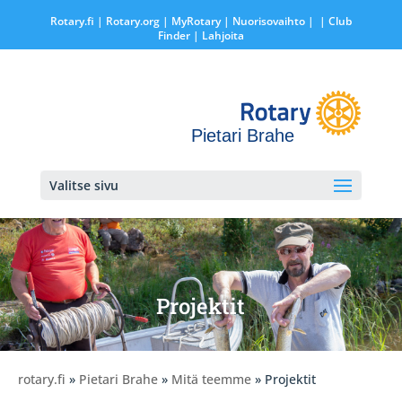
Rotary.fi
|
Rotary.org
|
MyRotary |
Nuorisovaihto
|
| Club
Finder
| Lahjoita
Pietari Brahe
Valitse sivu
Projektit
rotary.fi
»
Pietari Brahe
»
Mitä teemme
» Projektit