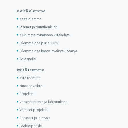
Keitä olemme
Keitä olemme
Jäsenet ja toimihenkilöt
Klubimme toiminnan viitekehys
Olemme osa piiriä 1385
Olemme osa kansainvälistä Rotarya
Ilo esitellä
Mitä teemme
Mitä teemme
Nuorisovaihto
Projektit
Varainhankinta ja lahjoitukset
Yhteiset projektit
Rotaract ja Interact
Lääkäripankki