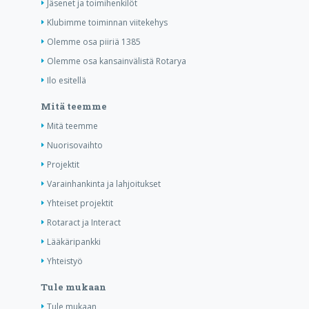
Jäsenet ja toimihenkilöt
Klubimme toiminnan viitekehys
Olemme osa piiriä 1385
Olemme osa kansainvälistä Rotarya
Ilo esitellä
Mitä teemme
Mitä teemme
Nuorisovaihto
Projektit
Varainhankinta ja lahjoitukset
Yhteiset projektit
Rotaract ja Interact
Lääkäripankki
Yhteistyö
Tule mukaan
Tule mukaan