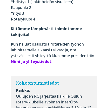
Yhdistys 1 (linkit heidän sivuilleen)
Kaupunki 2
Yritys 3
Rotaryklubi 4
Kiitämme lämpimästi toimintamme
tukijoita!
Kun haluat osallistua rotareiden työhön
lahjoittamalla aikaasi tai varoja, ota
ystävällisesti yhteyttä klubimme presidenttiin
Nimi ja yhteystiedot.
Kokoontumistiedot
Paikka:
Oulujoen RC järjestää kaikille Oulun
rotary-klubeille avoimen InterCity-
kokouksen ensi keskiviikkona 8.10. klo 12