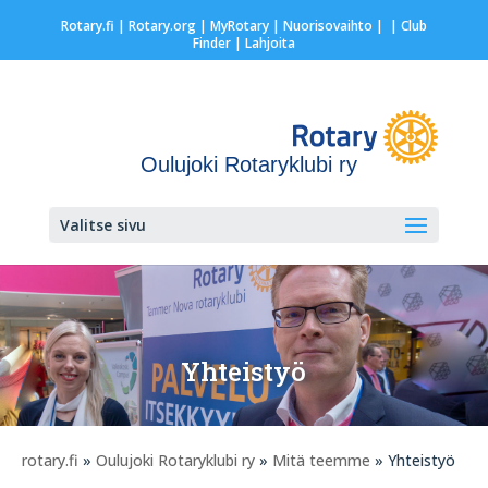
Rotary.fi
|
Rotary.org
|
MyRotary |
Nuorisovaihto
|
| Club
Finder
| Lahjoita
Oulujoki Rotaryklubi ry
Valitse sivu
Yhteistyö
rotary.fi
»
Oulujoki Rotaryklubi ry
»
Mitä teemme
» Yhteistyö