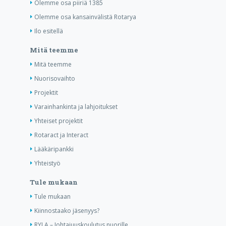
Olemme osa piiriä 1385
Olemme osa kansainvälistä Rotarya
Ilo esitellä
Mitä teemme
Mitä teemme
Nuorisovaihto
Projektit
Varainhankinta ja lahjoitukset
Yhteiset projektit
Rotaract ja Interact
Lääkäripankki
Yhteistyö
Tule mukaan
Tule mukaan
Kiinnostaako jäsenyys?
RYLA – Johtajuuskoulutus nuorille