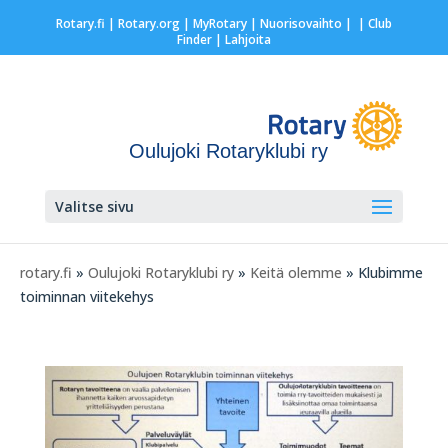
Rotary.fi
|
Rotary.org
|
MyRotary |
Nuorisovaihto
|
| Club
Finder
| Lahjoita
Oulujoki Rotaryklubi ry
Valitse sivu
rotary.fi
»
Oulujoki Rotaryklubi ry
»
Keitä olemme
» Klubimme
toiminnan viitekehys