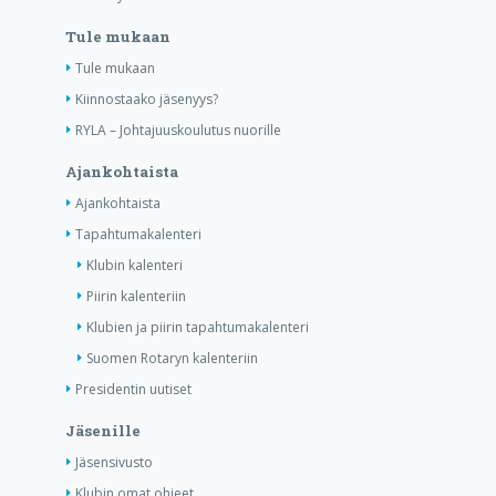
Tule mukaan
Tule mukaan
Kiinnostaako jäsenyys?
RYLA – Johtajuuskoulutus nuorille
Ajankohtaista
Ajankohtaista
Tapahtumakalenteri
Klubin kalenteri
Piirin kalenteriin
Klubien ja piirin tapahtumakalenteri
Suomen Rotaryn kalenteriin
Presidentin uutiset
Jäsenille
Jäsensivusto
Klubin omat ohjeet