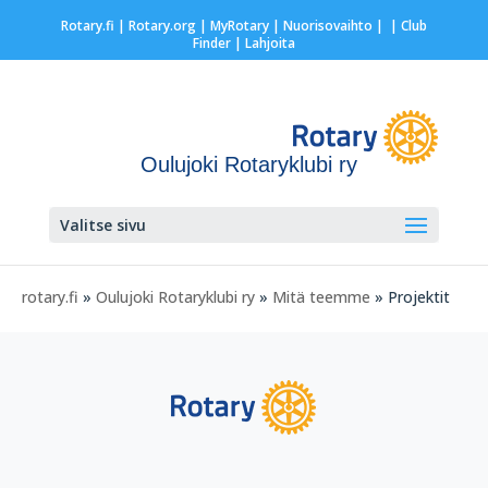
Rotary.fi
|
Rotary.org
|
MyRotary |
Nuorisovaihto
|
| Club
Finder
| Lahjoita
Oulujoki Rotaryklubi ry
Valitse sivu
rotary.fi
»
Oulujoki Rotaryklubi ry
»
Mitä teemme
» Projektit