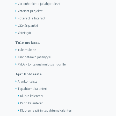
Varainhankinta ja lahjoitukset
Yhteiset projektit
Rotaract ja Interact
Lääkäripankki
Yhteistyö
Tule mukaan
Tule mukaan
Kiinnostaako jäsenyys?
RYLA – Johtajuuskoulutus nuorille
Ajankohtaista
Ajankohtaista
Tapahtumakalenteri
Klubin kalenteri
Piirin kalenteriin
Klubien ja piirin tapahtumakalenteri