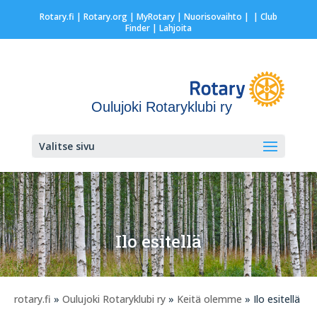
Rotary.fi
|
Rotary.org
|
MyRotary |
Nuorisovaihto
|
| Club
Finder
| Lahjoita
Oulujoki Rotaryklubi ry
Valitse sivu
Ilo esitellä
rotary.fi
»
Oulujoki Rotaryklubi ry
»
Keitä olemme
» Ilo esitellä