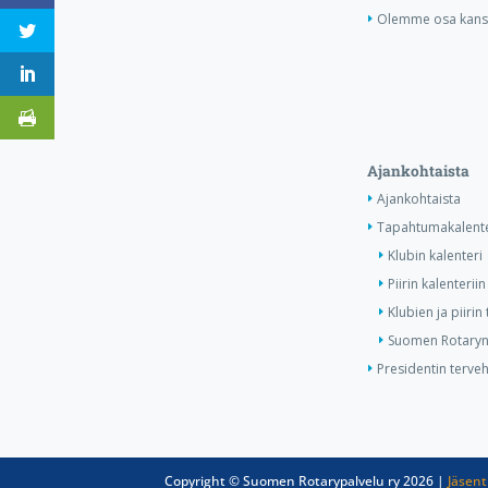
Olemme osa kansa
Ajankohtaista
Ajankohtaista
Tapahtumakalente
Klubin kalenteri
Piirin kalenteriin
Klubien ja piiri
Suomen Rotaryn 
Presidentin terve
Copyright © Suomen Rotarypalvelu ry 2026 |
Jäsent