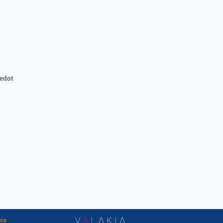
edot
ssa