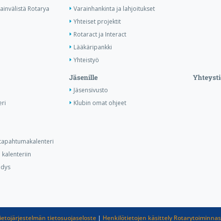
invälistä Rotarya
Varainhankinta ja lahjoitukset
Yhteiset projektit
Rotaract ja Interact
Lääkäripankki
Yhteistyö
Jäsenille
Yhteysti
Jäsensivusto
ri
Klubin omat ohjeet
n tapahtumakalenteri
kalenteriin
hdys
ietojärjestelmän tietosuojaseloste
|
Henkilötietojen käsittely Rotarytoiminna