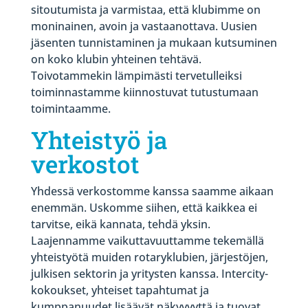
sitoutumista ja varmistaa, että klubimme on
moninainen, avoin ja vastaanottava. Uusien
jäsenten tunnistaminen ja mukaan kutsuminen
on koko klubin yhteinen tehtävä.
Toivotammekin lämpimästi tervetulleiksi
toiminnastamme kiinnostuvat tutustumaan
toimintaamme.
Yhteistyö ja
verkostot
Yhdessä verkostomme kanssa saamme aikaan
enemmän. Uskomme siihen, että kaikkea ei
tarvitse, eikä kannata, tehdä yksin.
Laajennamme vaikuttavuuttamme tekemällä
yhteistyötä muiden rotaryklubien, järjestöjen,
julkisen sektorin ja yritysten kanssa. Intercity-
kokoukset, yhteiset tapahtumat ja
kumppanuudet lisäävät näkyvyyttä ja tuovat