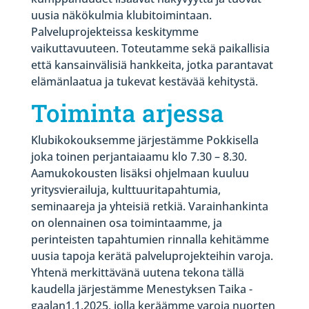
uusia näkökulmia klubitoimintaan.
Palveluprojekteissa keskitymme
vaikuttavuuteen. Toteutamme sekä paikallisia
että kansainvälisiä hankkeita, jotka parantavat
elämänlaatua ja tukevat kestävää kehitystä.
Toiminta arjessa
Klubikokouksemme järjestämme Pokkisella
joka toinen perjantaiaamu klo 7.30 – 8.30.
Aamukokousten lisäksi ohjelmaan kuuluu
yritysvierailuja, kulttuuritapahtumia,
seminaareja ja yhteisiä retkiä. Varainhankinta
on olennainen osa toimintaamme, ja
perinteisten tapahtumien rinnalla kehitämme
uusia tapoja kerätä palveluprojekteihin varoja.
Yhtenä merkittävänä uutena tekona tällä
kaudella järjestämme Menestyksen Taika -
gaalan1.1.2025, jolla keräämme varoja nuorten