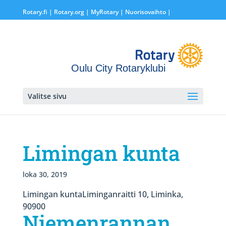
Rotary.fi
|
Rotary.org
|
MyRotary |
Nuorisovaihto
|
Oulu City Rotaryklubi
Valitse sivu
Limingan kunta
loka 30, 2019
Limingan kuntaLiminganraitti 10, Liminka,
90900
Niemenrannan