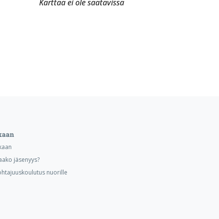
Karttaa ei ole saatavissa
kaan
kaan
aako jäsenyys?
ohtajuuskoulutus nuorille