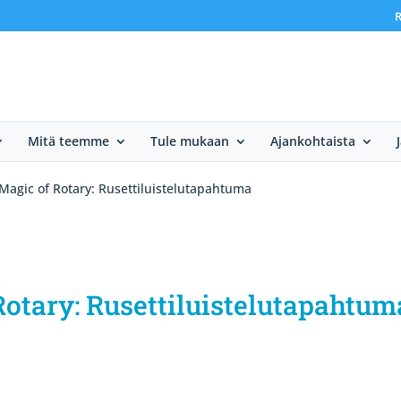
R
Mitä teemme
Tule mukaan
Ajankohtaista
Magic of Rotary: Rusettiluistelutapahtuma
otary: Rusettiluistelutapahtum