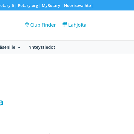
otary.fi
Rotary.org
MyRotary |
Nuorisovaihto
|
|
|
Club Finder
Lahjoita
Jäsenille
Yhteystiedot
a