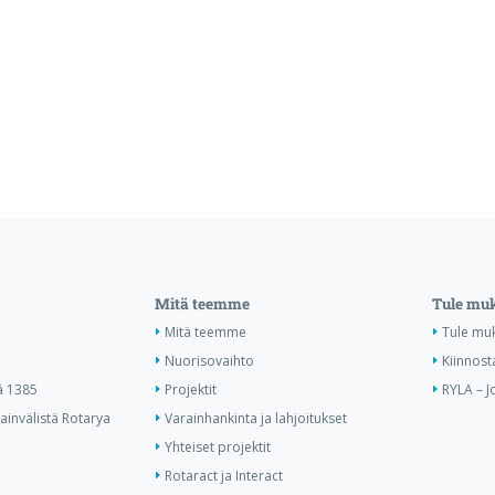
Mitä teemme
Tule mu
Mitä teemme
Tule mu
Nuorisovaihto
Kiinnost
ä 1385
Projektit
RYLA – J
invälistä Rotarya
Varainhankinta ja lahjoitukset
Yhteiset projektit
Rotaract ja Interact