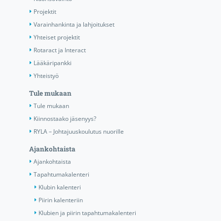
Projektit
Varainhankinta ja lahjoitukset
Yhteiset projektit
Rotaract ja Interact
Lääkäripankki
Yhteistyö
Tule mukaan
Tule mukaan
Kiinnostaako jäsenyys?
RYLA – Johtajuuskoulutus nuorille
Ajankohtaista
Ajankohtaista
Tapahtumakalenteri
Klubin kalenteri
Piirin kalenteriin
Klubien ja piirin tapahtumakalenteri