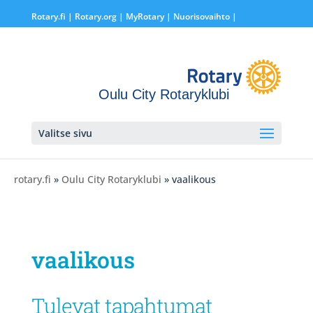
Rotary.fi
|
Rotary.org
|
MyRotary |
Nuorisovaihto
|
Oulu City Rotaryklubi
Valitse sivu
rotary.fi
»
Oulu City Rotaryklubi
» vaalikous
vaalikous
Tulevat tapahtumat