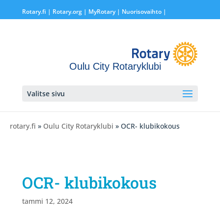
Rotary.fi
|
Rotary.org
|
MyRotary |
Nuorisovaihto
|
Oulu City Rotaryklubi
Valitse sivu
rotary.fi
»
Oulu City Rotaryklubi
» OCR- klubikokous
OCR- klubikokous
tammi 12, 2024