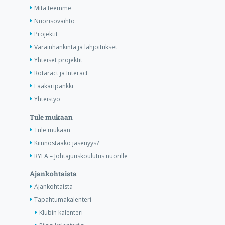
Mitä teemme
Nuorisovaihto
Projektit
Varainhankinta ja lahjoitukset
Yhteiset projektit
Rotaract ja Interact
Lääkäripankki
Yhteistyö
Tule mukaan
Tule mukaan
Kiinnostaako jäsenyys?
RYLA – Johtajuuskoulutus nuorille
Ajankohtaista
Ajankohtaista
Tapahtumakalenteri
Klubin kalenteri