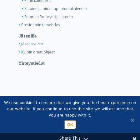
Piirin kalenteriin
Klubien ja piirin tapahtumakalenteri
Suomen Rotaryn kalenteriin
Presidentin tervehdys
Jäsenille
Jäsensivusto
Klubin omat ohjeet
Yhteystiedot
We use cookies to ensure that we give you the best experience on
Copyright © Suomen Rotarypalvelu ry 2026 |
our website. If you continue to use this site we will assume that
Jäsentietojärjestelmän tietosuojaseloste
|
Henkilötietojen
you are happy with it.
käsittely Rotarytoiminnassa
OK
Share This