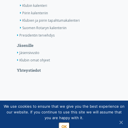
Klubin kalenteri
Piirin kalenteriin
Klubien ja piirin tapahtumakalenteri
Suomen Rotaryn kalenteriin
Presidentin tervehdys
Jäsenille
Jäsensivusto
Klubin omat ohjeet
Yhteystiedot
We use cookies to ensure that we give you the best experience on
Copyright © Suomen Rotarypalvelu ry 2026 |
our website. If you continue to use this site we will assume that
Jäsentietojärjestelmän tietosuojaseloste
|
Henkilötietojen
you are happy with it.
käsittely Rotarytoiminnassa
OK