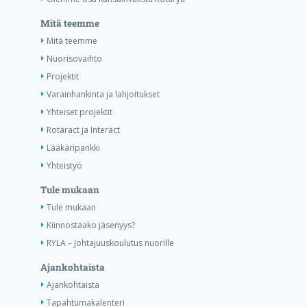
Mitä teemme
Mitä teemme
Nuorisovaihto
Projektit
Varainhankinta ja lahjoitukset
Yhteiset projektit
Rotaract ja Interact
Lääkäripankki
Yhteistyö
Tule mukaan
Tule mukaan
Kiinnostaako jäsenyys?
RYLA – Johtajuuskoulutus nuorille
Ajankohtaista
Ajankohtaista
Tapahtumakalenteri