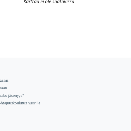
Karttaa ei ole saatavissa
kaan
kaan
aako jäsenyys?
ohtajuuskoulutus nuorille