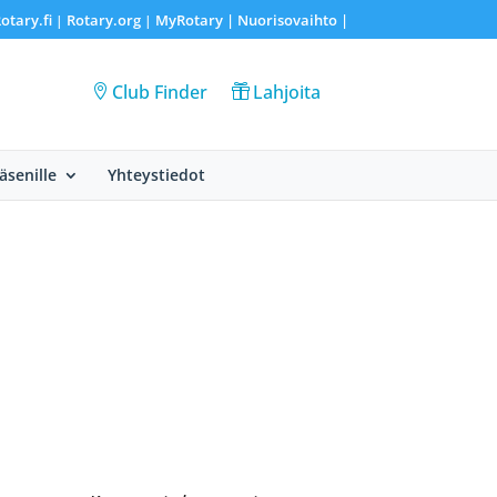
otary.fi
Rotary.org
MyRotary |
Nuorisovaihto
|
|
|
Club Finder
Lahjoita
Jäsenille
Yhteystiedot