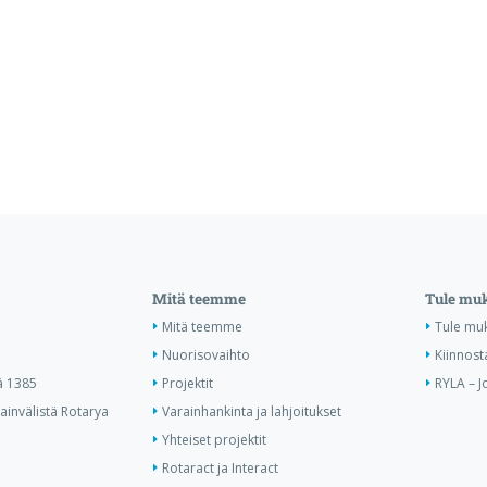
Mitä teemme
Tule mu
Mitä teemme
Tule mu
Nuorisovaihto
Kiinnost
ä 1385
Projektit
RYLA – J
invälistä Rotarya
Varainhankinta ja lahjoitukset
Yhteiset projektit
Rotaract ja Interact