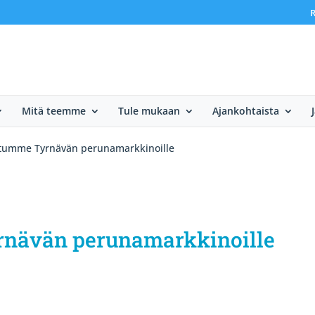
R
Mitä teemme
Tule mukaan
Ajankohtaista
stumme Tyrnävän perunamarkkinoille
rnävän perunamarkkinoille