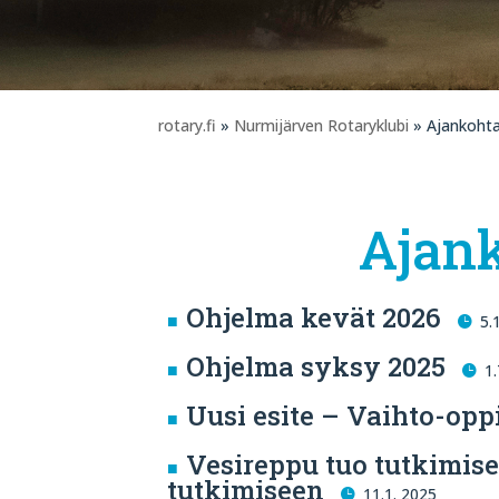
rotary.fi
»
Nurmijärven Rotaryklubi
» Ajankohta
Ajank
Ohjelma kevät 2026
5.
Ohjelma syksy 2025
1
Uusi esite – Vaihto-o
Vesireppu tuo tutkimise
tutkimiseen
11.1. 2025