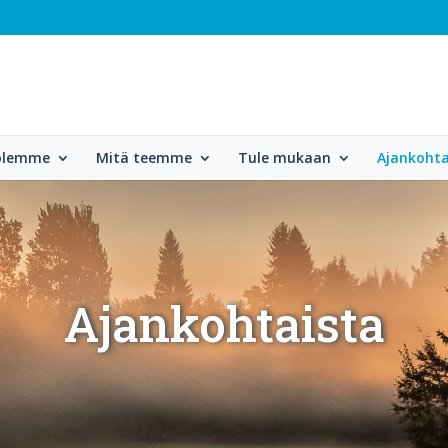
 olemme
Mitä teemme
Tule mukaan
Ajankohta
Ajankohtaista