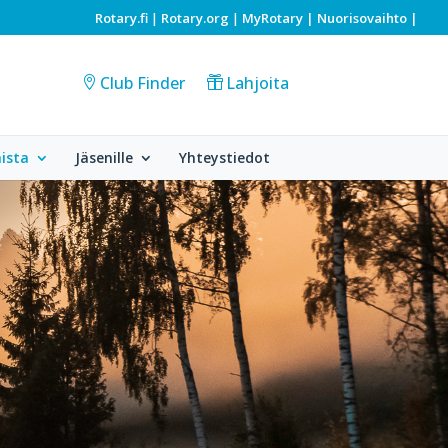
Rotary.fi
Rotary.org
MyRotary |
Nuorisovaihto
|
|
|
Club Finder
Lahjoita
ista
Jäsenille
Yhteystiedot