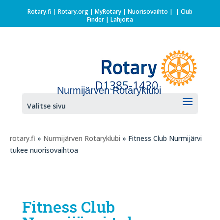
Rotary.fi
|
Rotary.org
|
MyRotary |
Nuorisovaihto
|
| Club
Finder
| Lahjoita
Nurmijärven Rotaryklubi
Valitse sivu
rotary.fi
»
Nurmijärven Rotaryklubi
» Fitness Club Nurmijärvi
tukee nuorisovaihtoa
Fitness Club