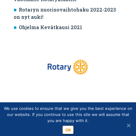
Rotaryn nuorisovaihtohaku 2022-2023
on nyt auki!
Ohjelma Kevätkausi 2021
We use cookies to ensure that we give you the best experience on
Copyright © Suomen Rotarypalvelu ry 2026 |
our website. If you continue to use this site we will assume that
Jäsentietojärjestelmän tietosuojaseloste
|
Henkilötietojen
you are happy with it.
käsittely Rotarytoiminnassa
OK