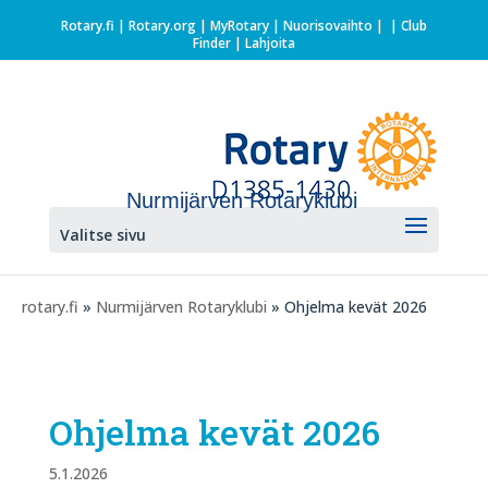
Rotary.fi
|
Rotary.org
|
MyRotary |
Nuorisovaihto
|
| Club
Finder
| Lahjoita
Nurmijärven Rotaryklubi
Valitse sivu
rotary.fi
»
Nurmijärven Rotaryklubi
» Ohjelma kevät 2026
Ohjelma kevät 2026
5.1.2026