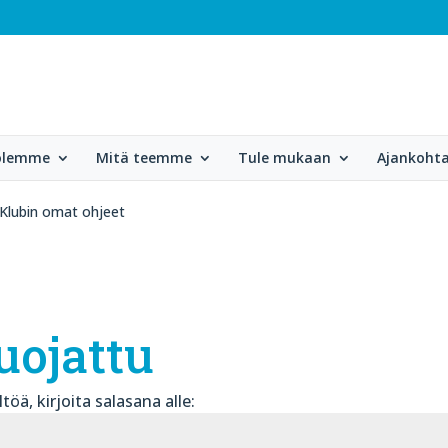
 olemme
Mitä teemme
Tule mukaan
Ajankohta
 Klubin omat ohjeet
uojattu
öä, kirjoita salasana alle: