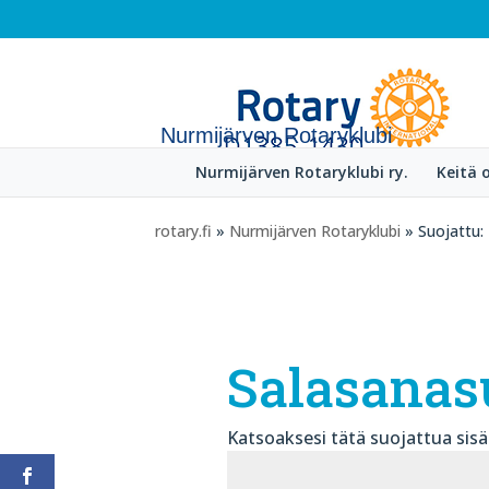
Nurmijärven Rotaryklubi
Nurmijärven Rotaryklubi ry.
Keitä
rotary.fi
»
Nurmijärven Rotaryklubi
» Suojattu:
Salasanas
Katsoaksesi tätä suojattua sisält