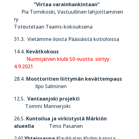
”Virtaa varainhankintaan”
Pia Tornikoski, Vastuullinen lahjoittaminen
ry
Toteutetaan Teams-kokouksena
31.3. Vietämme iloista Pääsiäistä kotioloissa
14.4.
Kevätkokous
Nurmijärven klubi 50-vuotta siirtyy
4.9.2021
28.4.
Moottoritien liittymän kevättempaus
Ilpo Salminen
12.5.
Vantaanjoki projekti
Tommi Mannerjoki
26.5.
Kuntoilua ja virkistystä Märkiön
alueella
Timo Pasanen
2.6?
Yhteissauna
Klaukkalan Klubin kanssa