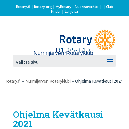
Rotary.fi
|
Rotary.org
|
MyRotary |
Nuorisovaihto
|
| Club
Finder
| Lahjoita
Nurmijärven Rotaryklubi
Valitse sivu
rotary.fi
»
Nurmijärven Rotaryklubi
» Ohjelma Kevätkausi 2021
Ohjelma Kevätkausi
2021