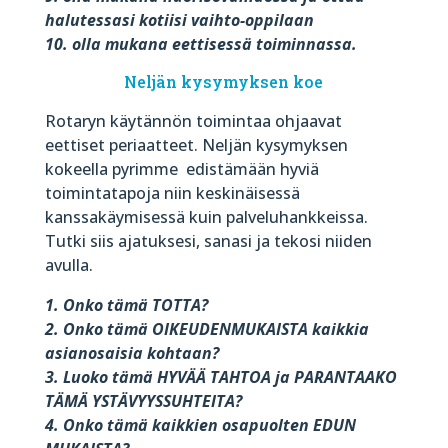
halutessasi kotiisi vaihto-oppilaan
10. olla mukana eettisessä toiminnassa.
Neljän kysymyksen koe
Rotaryn käytännön toimintaa ohjaavat
eettiset periaatteet. Neljän kysymyksen
kokeella pyrimme
edistämään hyviä
toimintatapoja niin keskinäisessä
kanssakäymisessä kuin palveluhankkeissa.
Tutki siis ajatuksesi, sanasi ja tekosi niiden
avulla.
1. Onko tämä TOTTA?
2. Onko tämä OIKEUDENMUKAISTA kaikkia
asianosaisia kohtaan?
3. Luoko tämä HYVÄÄ TAHTOA ja PARANTAAKO
TÄMÄ YSTÄVYYSSUHTEITA?
4. Onko tämä kaikkien osapuolten EDUN