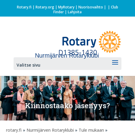
Rotary.fi
|
Rotary.org
|
MyRotary |
Nuorisovaihto
|
| Club
Finder
| Lahjoita
Nurmijärven Rotaryklubi
Valitse sivu
Kiinnostaako jäsenyys?
rotary.fi
»
Nurmijärven Rotaryklubi
»
Tule mukaan
»