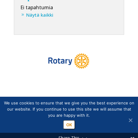
Ei tapahtumia
Näytä kaikki
We use cookies to ensure that we give you the best experience on
Copyright © Suomen Rotarypalvelu ry 2026 |
our website. If you continue to use this site we will assume that
Jäsentietojärjestelmän tietosuojaseloste
|
Henkilötietojen
you are happy with it.
käsittely Rotarytoiminnassa
OK
Share This