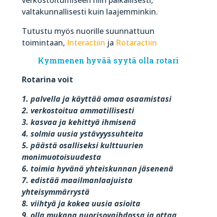
valtakunnallisesti kuin laajemminkin.
Tutustu myös nuorille suunnattuun
toimintaan,
Interactiin
ja
Rotaractiin
Kymmenen hyvää syytä olla rotari
Rotarina voit
1. palvella ja käyttää omaa osaamistasi
2. verkostoitua ammatillisesti
3. kasvaa ja kehittyä ihmisenä
4. solmia uusia ystävyyssuhteita
5. päästä osalliseksi kulttuurien
monimuotoisuudesta
6. toimia hyvänä yhteiskunnan jäsenenä
7. edistää maailmanlaajuista
yhteisymmärrystä
8. viihtyä ja kokea uusia asioita
9. olla mukana nuorisovaihdossa ja ottaa