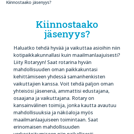
Kiinnostaako jäsenyys?
Kiinnostaako
jäsenyys?
Haluatko tehdä hyvää ja vaikuttaa asioihin niin
kotipaikkakunnallasi kuin maailmanlaajuisesti?
Liity Rotaryyn! Saat rotarina hyvän
mahdollisuuden oman paikkakuntasi
kehittämiseen yhdessä samanhenkisten
vaikuttajien kanssa. Voit tehdä paljon oman
yhteisösi jäsenenä, ammattisi edustajana,
osaajana ja vaikuttajana. Rotary on
kansainvälinen toimija, jonka kautta avautuu
mahdollisuuksia ja näköaloja myös
maailmanlaajuiseen toimintaan. Saat
erinomaisen mahdollisuuden
verkostoitumiseen niin paikallisesti,