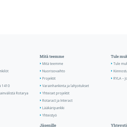
Mitä teemme
Tule mu
Mitä teemme
Tule mu
nkilöt
Nuorisovaihto
Kiinnost
Projektit
RYLA – J
ä 1410
Varainhankinta ja lahjoitukset
invälistä Rotarya
Yhteiset projektit
Rotaract ja Interact
Lääkäripankki
Yhteistyö
Jäsenille
Yhteysti