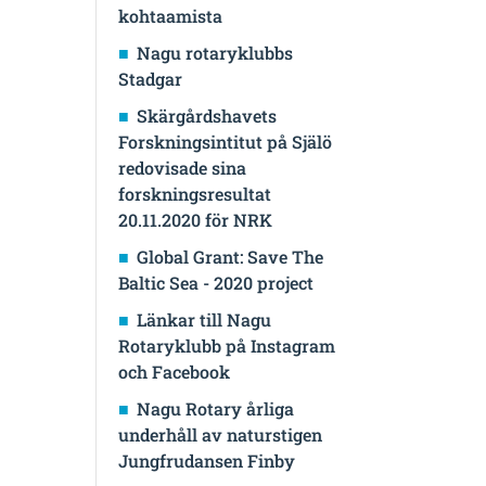
kohtaamista
Nagu rotaryklubbs
Stadgar
Skärgårdshavets
Forskningsintitut på Själö
redovisade sina
forskningsresultat
20.11.2020 för NRK
Global Grant: Save The
Baltic Sea - 2020 project
Länkar till Nagu
Rotaryklubb på Instagram
och Facebook
Nagu Rotary årliga
underhåll av naturstigen
Jungfrudansen Finby