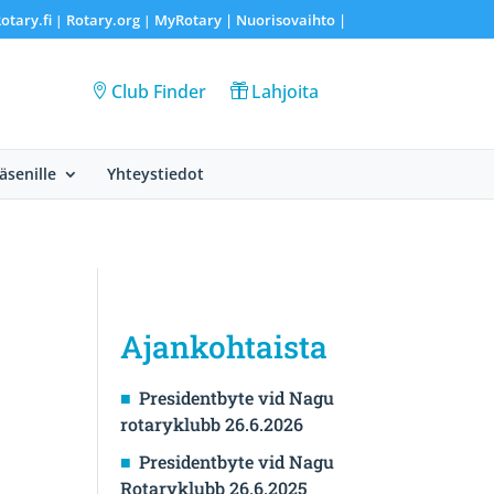
otary.fi
Rotary.org
MyRotary |
Nuorisovaihto
|
|
|
Club Finder
Lahjoita
Jäsenille
Yhteystiedot
Ajankohtaista
Presidentbyte vid Nagu
rotaryklubb 26.6.2026
Presidentbyte vid Nagu
Rotaryklubb 26.6.2025