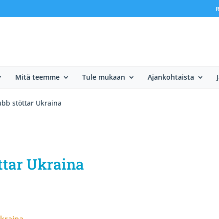
R
Mitä teemme
Tule mukaan
Ajankohtaista
bb stöttar Ukraina
ttar Ukraina
Ukraina