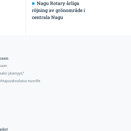
Nagu Rotary årliga
röjning av grönområde i
centrala Nagu
kaan
kaan
aako jäsenyys?
ohtajuuskoulutus nuorille
edot