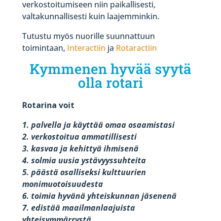
verkostoitumiseen niin paikallisesti,
valtakunnallisesti kuin laajemminkin.
Tutustu myös nuorille suunnattuun
toimintaan,
Interactiin
ja
Rotaractiin
Kymmenen hyvää syytä
olla rotari
Rotarina voit
1. palvella ja käyttää omaa osaamistasi
2. verkostoitua ammatillisesti
3. kasvaa ja kehittyä ihmisenä
4. solmia uusia ystävyyssuhteita
5. päästä osalliseksi kulttuurien
monimuotoisuudesta
6. toimia hyvänä yhteiskunnan jäsenenä
7. edistää maailmanlaajuista
yhteisymmärrystä