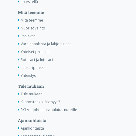
Ilo esitellä
Mitä teemme
Mitä teemme
Nuorisovaihto
Projektit
Varainhankinta ja lahjoitukset
Yhteiset projektit
Rotaract ja Interact
Lääkäripankki
Yhteistyö
Tule mukaan
Tule mukaan
Kiinnostaako jäsenyys?
RYLA – Johtajuuskoulutus nuorille
Ajankohtaista
Ajankohtaista