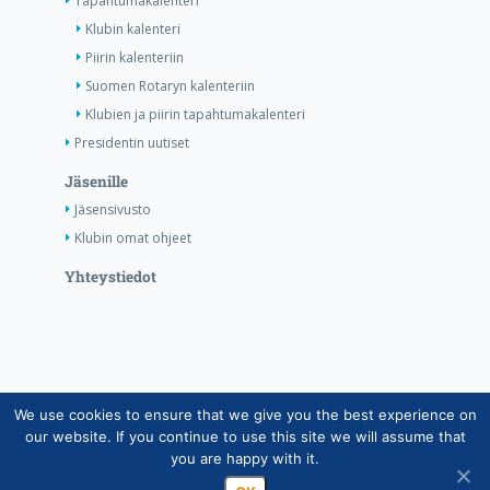
Tapahtumakalenteri
Klubin kalenteri
Piirin kalenteriin
Suomen Rotaryn kalenteriin
Klubien ja piirin tapahtumakalenteri
Presidentin uutiset
Jäsenille
Jäsensivusto
Klubin omat ohjeet
Yhteystiedot
We use cookies to ensure that we give you the best experience on
Copyright © Suomen Rotarypalvelu ry 2026 |
our website. If you continue to use this site we will assume that
Jäsentietojärjestelmän tietosuojaseloste
|
Henkilötietojen
you are happy with it.
käsittely Rotarytoiminnassa