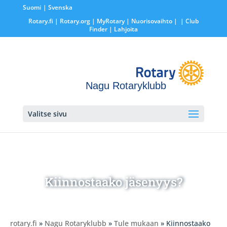
Suomi
Svenska
Rotary.fi
|
Rotary.org
|
MyRotary |
Nuorisovaihto
|
| Club
Finder
| Lahjoita
Nagu Rotaryklubb
Valitse sivu
Kiinnostaako jäsenyys?
rotary.fi
»
Nagu Rotaryklubb
»
Tule mukaan
» Kiinnostaako