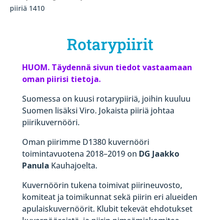
piiriä 1410
Rotarypiirit
HUOM. Täydennä sivun tiedot vastaamaan
oman piirisi tietoja.
Suomessa on kuusi rotarypiiriä, joihin kuuluu
Suomen lisäksi Viro. Jokaista piiriä johtaa
piirikuvernööri.
Oman piirimme D1380 kuvernööri
toimintavuotena 2018–2019 on
DG Jaakko
Panula
Kauhajoelta.
Kuvernöörin tukena toimivat piirineuvosto,
komiteat ja toimikunnat sekä piirin eri alueiden
apulaiskuvernöörit. Klubit tekevät ehdotukset