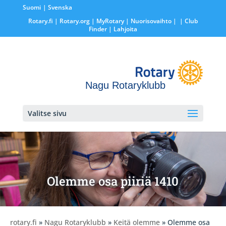
Suomi
Svenska
Rotary.fi
|
Rotary.org
|
MyRotary |
Nuorisovaihto
|
| Club
Finder
| Lahjoita
Nagu Rotaryklubb
Valitse sivu
Olemme osa piiriä 1410
rotary.fi
»
Nagu Rotaryklubb
»
Keitä olemme
» Olemme osa