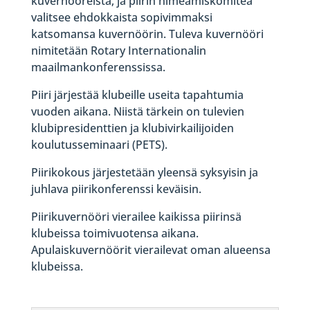
kuvernööreistä, ja piirin nimeämiskomitea
valitsee ehdokkaista sopivimmaksi
katsomansa kuvernöörin. Tuleva kuvernööri
nimitetään Rotary Internationalin
maailmankonferenssissa.
Piiri järjestää klubeille useita tapahtumia
vuoden aikana. Niistä tärkein on tulevien
klubipresidenttien ja klubivirkailijoiden
koulutusseminaari (PETS).
Piirikokous järjestetään yleensä syksyisin ja
juhlava piirikonferenssi keväisin.
Piirikuvernööri vierailee kaikissa piirinsä
klubeissa toimivuotensa aikana.
Apulaiskuvernöörit vierailevat oman alueensa
klubeissa.