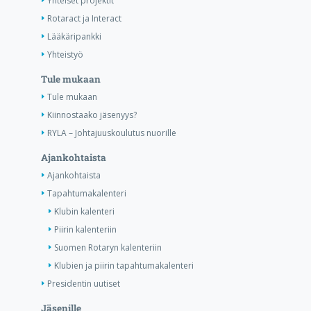
Yhteiset projektit
Rotaract ja Interact
Lääkäripankki
Yhteistyö
Tule mukaan
Tule mukaan
Kiinnostaako jäsenyys?
RYLA – Johtajuuskoulutus nuorille
Ajankohtaista
Ajankohtaista
Tapahtumakalenteri
Klubin kalenteri
Piirin kalenteriin
Suomen Rotaryn kalenteriin
Klubien ja piirin tapahtumakalenteri
Presidentin uutiset
Jäsenille