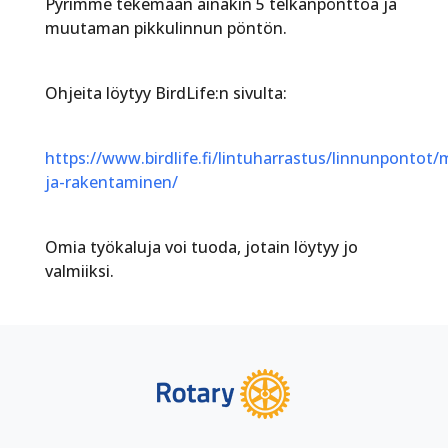
Pyrimme tekemään ainakin 5 telkänpönttöä ja
muutaman pikkulinnun pöntön.
Ohjeita löytyy BirdLife:n sivulta:
https://www.birdlife.fi/lintuharrastus/linnunpontot/m
ja-rakentaminen/
Omia työkaluja voi tuoda, jotain löytyy jo
valmiiksi.