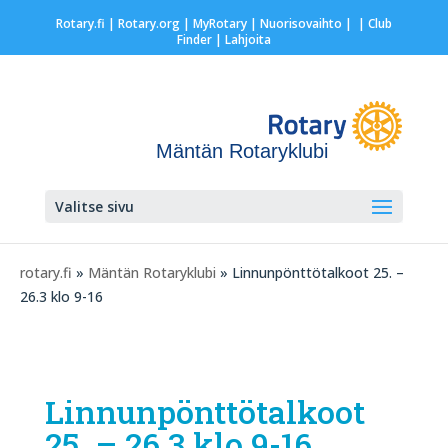
Rotary.fi
|
Rotary.org
|
MyRotary |
Nuorisovaihto
|
| Club
Finder
| Lahjoita
Mäntän Rotaryklubi
Valitse sivu
rotary.fi
»
Mäntän Rotaryklubi
» Linnunpönttötalkoot 25. –
26.3 klo 9-16
Linnunpönttötalkoot
25. – 26.3 klo 9-16