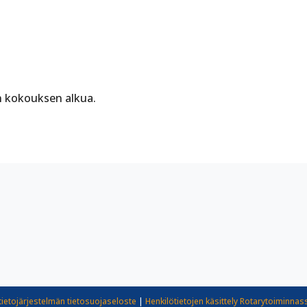
n kokouksen alkua.
tietojärjestelmän tietosuojaseloste
|
Henkilötietojen käsittely Rotarytoiminnas