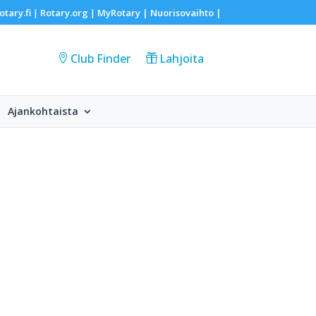
otary.fi
Rotary.org
MyRotary |
Nuorisovaihto
|
|
|
Club Finder
Lahjoita
Ajankohtaista