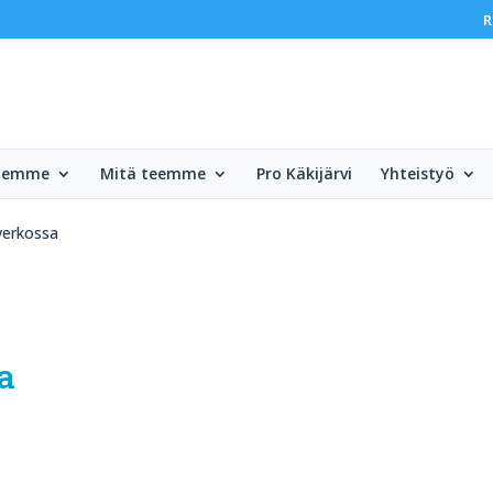
R
olemme
Mitä teemme
Pro Käkijärvi
Yhteistyö
verkossa
a