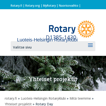
Rotary.fi
|
Rotary.org
|
MyRotary |
Nuorisovaihto
|
Luoteis-Helsingin Rotaryklubi
Valitse sivu
Yhteiset projektit
rotary.fi
»
Luoteis-Helsingin Rotaryklubi
»
Mitä teemme
»
Yhteiset projektit
» Rotary Day