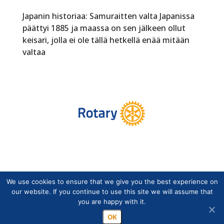
Japanin historiaa: Samuraitten valta Japanissa
päättyi 1885 ja maassa on sen jälkeen ollut
keisari, jolla ei ole tällä hetkellä enää mitään
valtaa
We use cookies to ensure that we give you the best experience on
Copyright © Suomen Rotarypalvelu ry 2026 |
our website. If you continue to use this site we will assume that
Jäsentietojärjestelmän tietosuojaseloste
|
Henkilötietojen
you are happy with it.
käsittely Rotarytoiminnassa
OK