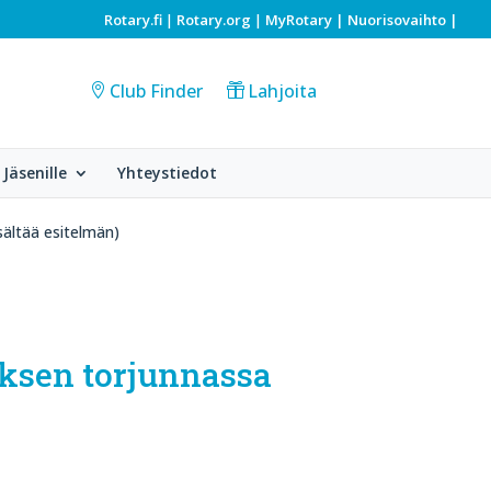
Rotary.fi
Rotary.org
MyRotary |
Nuorisovaihto
|
|
|
Club Finder
Lahjoita
Jäsenille
Yhteystiedot
sältää esitelmän)
oksen torjunnassa