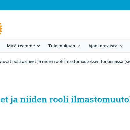
Mitä teemme
Tule mukaan
Ajankohtaista
tuvat polttoaineet ja niiden rooli ilmastomuutoksen torjunnassa (si
et ja niiden rooli ilmastomuut