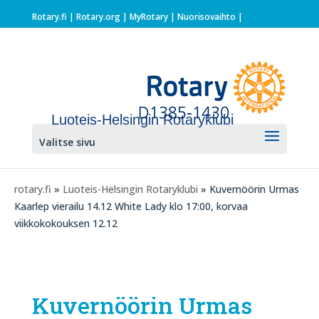
Rotary.fi
|
Rotary.org
|
MyRotary |
Nuorisovaihto
|
Luoteis-Helsingin Rotaryklubi
Valitse sivu
rotary.fi
»
Luoteis-Helsingin Rotaryklubi
» Kuvernöörin Urmas
Kaarlep vierailu 14.12 White Lady klo 17:00, korvaa
viikkokokouksen 12.12
Kuvernöörin Urmas