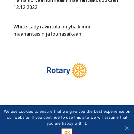
12.12.2022.
White Lady ravintola on yhä kiinni
maanantaisin ja lounasaikaan.
We use cookies to ensure that we give you the best experience on
Copyright © Suomen Rotarypalvelu ry 2026 |
our website. If you continue to use this site we will assume that
Jäsentietojärjestelmän tietosuojaseloste
|
Henkilötietojen
you are happy with it.
käsittely Rotarytoiminnassa
OK