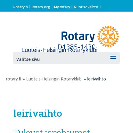
Rotary.fi
|
Rotary.org
|
MyRotary |
Nuorisovaihto
|
Luoteis-Helsingin Rotaryklubi
Valitse sivu
rotary.fi
»
Luoteis-Helsingin Rotaryklubi
» leirivaihto
leirivaihto
Tulevat tapahtumat