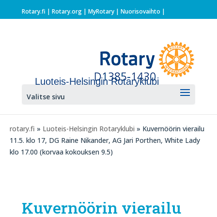
Rotary.fi
|
Rotary.org
|
MyRotary |
Nuorisovaihto
|
Luoteis-Helsingin Rotaryklubi
Valitse sivu
rotary.fi
»
Luoteis-Helsingin Rotaryklubi
» Kuvernöörin vierailu
11.5. klo 17, DG Raine Nikander, AG Jari Porthen, White Lady
klo 17.00 (korvaa kokouksen 9.5)
Kuvernöörin vierailu