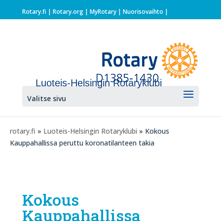
Rotary.fi
|
Rotary.org
|
MyRotary |
Nuorisovaihto
|
Luoteis-Helsingin Rotaryklubi
Valitse sivu
rotary.fi
»
Luoteis-Helsingin Rotaryklubi
» Kokous
Kauppahallissa peruttu koronatilanteen takia
Kokous
Kauppahallissa