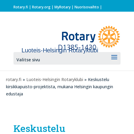
Rotary.fi
|
Rotary.org
|
MyRotary |
Nuorisovaihto
|
Luoteis-Helsingin Rotaryklubi
Valitse sivu
rotary.fi
»
Luoteis-Helsingin Rotaryklubi
» Keskustelu
kirsikkapuisto-projektista, mukana Helsingin kaupungin
edustaja
Keskustelu