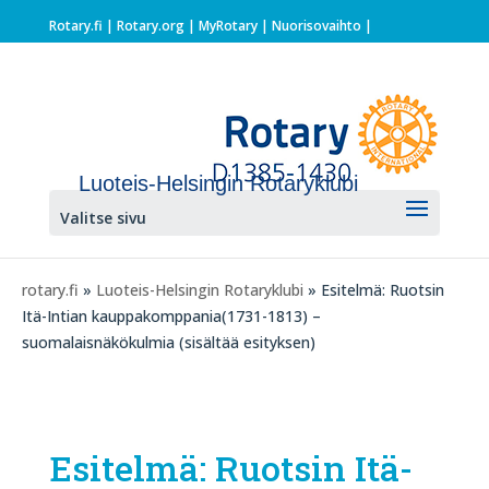
Rotary.fi
|
Rotary.org
|
MyRotary |
Nuorisovaihto
|
Luoteis-Helsingin Rotaryklubi
Valitse sivu
rotary.fi
»
Luoteis-Helsingin Rotaryklubi
» Esitelmä: Ruotsin
Itä-Intian kauppakomppania(1731-1813) –
suomalaisnäkökulmia (sisältää esityksen)
Esitelmä: Ruotsin Itä-