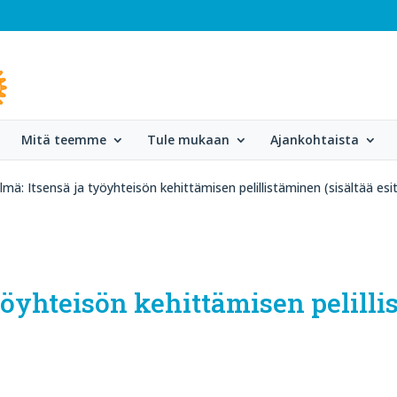
Mitä teemme
Tule mukaan
Ajankohtaista
lmä: Itsensä ja työyhteisön kehittämisen pelillistäminen (sisältää es
työyhteisön kehittämisen pelilli