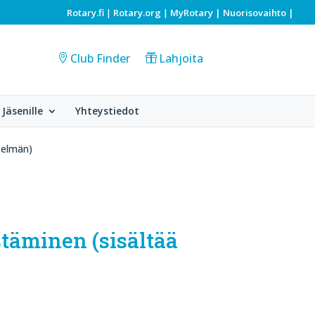
Rotary.fi
Rotary.org
MyRotary |
Nuorisovaihto
|
|
|
Club Finder
Lahjoita
Jäsenille
Yhteystiedot
itelmän)
stäminen (sisältää