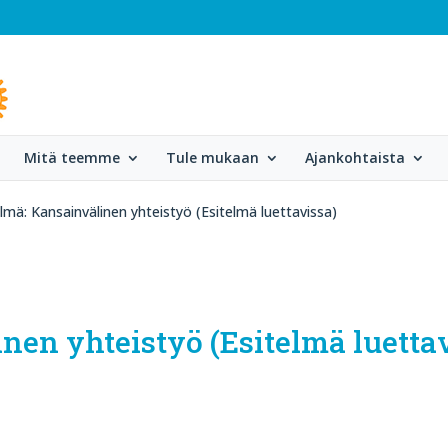
Mitä teemme
Tule mukaan
Ajankohtaista
lmä: Kansainvälinen yhteistyö (Esitelmä luettavissa)
nen yhteistyö (Esitelmä luetta