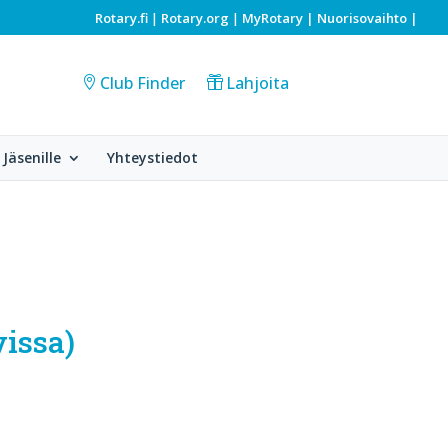
Rotary.fi
Rotary.org
MyRotary |
Nuorisovaihto
|
|
|
Club Finder
Lahjoita
Jäsenille
Yhteystiedot
vissa)