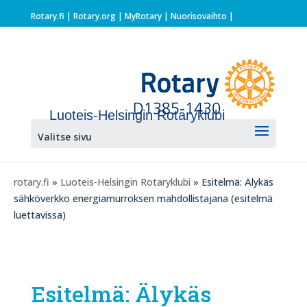
Rotary.fi
|
Rotary.org
|
MyRotary |
Nuorisovaihto
|
Luoteis-Helsingin Rotaryklubi
Valitse sivu
rotary.fi
»
Luoteis-Helsingin Rotaryklubi
» Esitelmä: Älykäs
sähköverkko energiamurroksen mahdollistajana (esitelmä
luettavissa)
Esitelmä: Älykäs