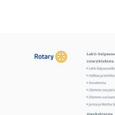
Lahti-Salpauss
rotaryklubista
Lahti-Salpausselkä
Hallitus ja toimihe
Vuositeema
Olemme osa piiri
Olemme osa kansa
Jorma ja Märtha Si
Ajankohtaista