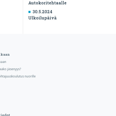
Autokoritehtaalle
30.5.2024
Ulkoilupäivä
ukaan
kaan
aako jäsenyys?
ohtajuuskoulutus nuorille
iedot