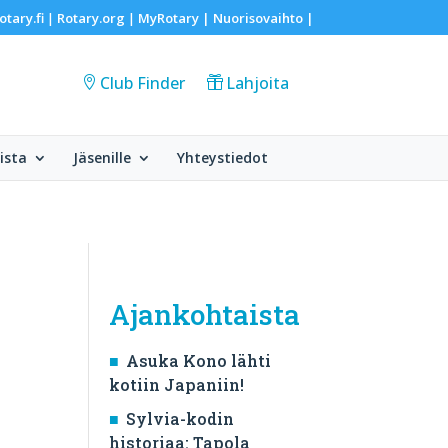
otary.fi
Rotary.org
MyRotary |
Nuorisovaihto
|
|
|
Club Finder
Lahjoita
ista
Jäsenille
Yhteystiedot
Ajankohtaista
Asuka Kono lähti
kotiin Japaniin!
Sylvia-kodin
historiaa: Tapola
 –