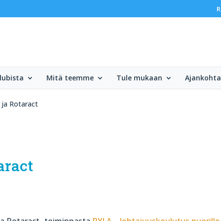
R
lubista
Mitä teemme
Tule mukaan
Ajankohta
 ja Rotaract
aract
ja Rotaract -toiminnasta
RYLA – Johtajuuskoulutus nuorille