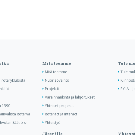
elkä
Mitä teemme
Tule m
Mitä teemme
Tule mu
 rotaryklubista
Nuorisovaihto
Kiinnost
nkilöt
Projektit
RYLA – J
Varainhankinta ja lahjoitukset
ä 1390
Yhteiset projektit
invälistä Rotarya
Rotaract ja Interact
hvolan Säätiö sr
Yhteistyö
Jäsenille
Yhteyst