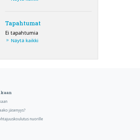
Tapahtumat
Ei tapahtumia
Näytä kaikki
ukaan
kaan
aako jäsenyys?
ohtajuuskoulutus nuorille