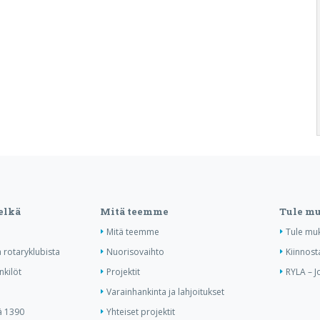
elkä
Mitä teemme
Tule m
Mitä teemme
Tule mu
 rotaryklubista
Nuorisovaihto
Kiinnost
nkilöt
Projektit
RYLA – J
Varainhankinta ja lahjoitukset
ä 1390
Yhteiset projektit