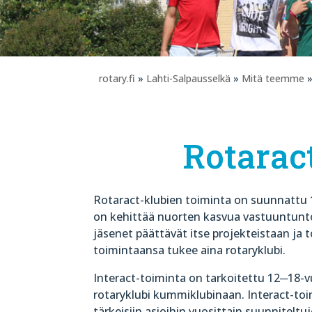
rotary.fi
»
Lahti-Salpausselkä
»
Mitä teemme
»
Rotaract
Rotaract-klubien toiminta on suunnattu 1
on kehittää nuorten kasvua vastuuntuntois
jäsenet päättävät itse projekteistaan ja
toimintaansa tukee aina rotaryklubi.
Interact-toiminta on tarkoitettu 12─18-vuo
rotaryklubi kummiklubinaan. Interact-to
tärkeisiin asioihin vuosittain suunniteltu