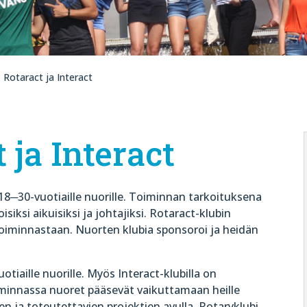
 Rotaract ja Interact
 ja Interact
8─30-vuotiaille nuorille. Toiminnan tarkoituksena
iksi aikuisiksi ja johtajiksi. Rotaract-klubin
 toiminnastaan. Nuorten klubia sponsoroi ja heidän
tiaille nuorille. Myös Interact-klubilla on
iminnassa nuoret pääsevät vaikuttamaan heille
jen ja toteutettavien projektien avulla. Rotaryklubi