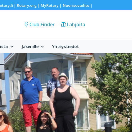
otary.fi
Rotary.org
MyRotary |
Nuorisovaihto
|
|
|
Club Finder
Lahjoita
ista
Jäsenille
Yhteystiedot