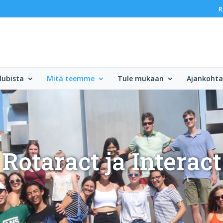
R
lubista
Mitä teemme
Tule mukaan
Ajankohta
Rotaract ja Interact