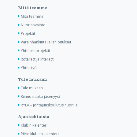
Mitä teemme
Mitä teemme
Nuorisovaihto
Projektit
Varainhankinta ja lahjoitukset
Yhteiset projektit
Rotaract ja Interact
Yhteistyö
Tule mukaan
Tule mukaan
Kiinnostaako jäsenyys?
RYLA – Johtajuuskoulutus nuorille
Ajankohtaista
Klubin kalenteri
Piirin klubien kalenteri