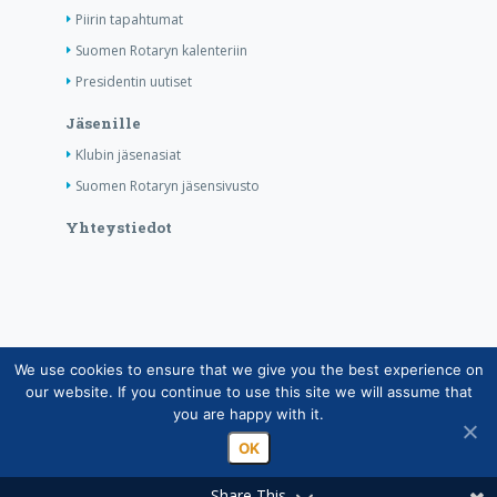
Piirin tapahtumat
Suomen Rotaryn kalenteriin
Presidentin uutiset
Jäsenille
Klubin jäsenasiat
Suomen Rotaryn jäsensivusto
Yhteystiedot
We use cookies to ensure that we give you the best experience on
Copyright © Suomen Rotarypalvelu ry 2026 |
our website. If you continue to use this site we will assume that
Jäsentietojärjestelmän tietosuojaseloste
|
Henkilötietojen
you are happy with it.
käsittely Rotarytoiminnassa
OK
Share This