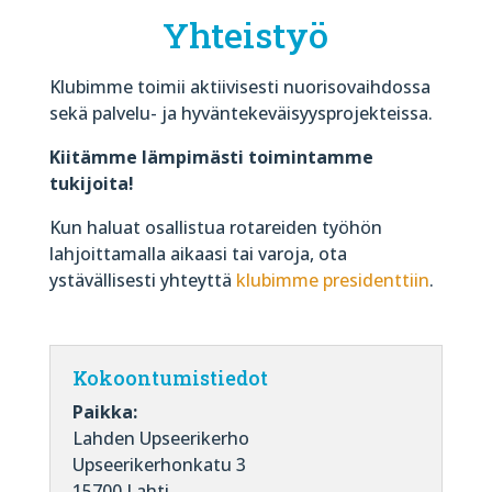
Yhteistyö
Klubimme toimii aktiivisesti nuorisovaihdossa
sekä palvelu- ja hyväntekeväisyysprojekteissa.
Kiitämme lämpimästi toimintamme
tukijoita!
Kun haluat osallistua rotareiden työhön
lahjoittamalla aikaasi tai varoja, ota
ystävällisesti yhteyttä
klubimme presidenttiin
.
Kokoontumistiedot
Paikka:
Lahden Upseerikerho
Upseerikerhonkatu 3
15700 Lahti