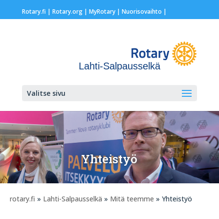
Rotary.fi
|
Rotary.org
|
MyRotary |
Nuorisovaihto
|
Lahti-Salpausselkä
Valitse sivu
Yhteistyö
rotary.fi
»
Lahti-Salpausselkä
»
Mitä teemme
» Yhteistyö