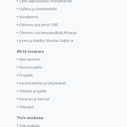
Lahti-Salpausselkä rotaryklubista
Hallitus ja toimihenkilöt
Vuositeema
Olemme osa piiriä 1390
Olemme osa kansainvälistä Rotarya
Jorma ja Märtha Sihvolan Säätiö sr
Mitä teemme
Mitä teemme
Nuorisovaihto
Projektit
Varainhankinta ja lahjoitukset
Yhteiset projektit
Rotaract ja Interact
Yhteistyö
Tule mukaan
Tule mukaan