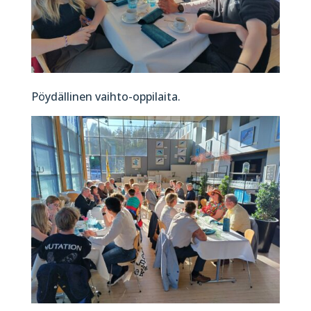
Pöydällinen vaihto-oppilaita.