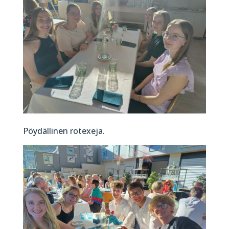
Pöydällinen rotexeja.