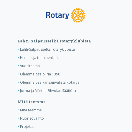
Lahti-Salpausselkä rotaryklubista
Lahti-Salpausselkä rotaryklubista
Hallitus ja toimihenkilöt
Vuositeema
Olemme osa piiriä 1390
Olemme osa kansainvälistä Rotarya
Jorma ja Märtha Sihvolan Säätiö sr
Mitä teemme
Mitä teemme
Nuorisovaihto
Projektit