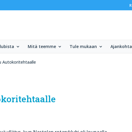
R
lubista
Mitä teemme
Tule mukaan
Ajankohta
u Autokoritehtaalle
okoritehtaalle
vä yllätys, kun Nastolan rotaryklubi oli lounaalla