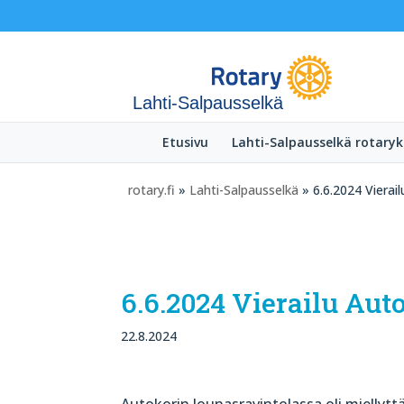
Lahti-Salpausselkä
Etusivu
Lahti-Salpausselkä rotaryk
rotary.fi
»
Lahti-Salpausselkä
» 6.6.2024 Vierail
6.6.2024 Vierailu Aut
22.8.2024
Autokorin lounasravintolassa oli miellyttä