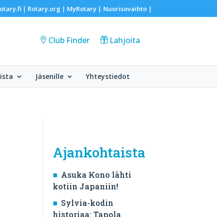
otary.fi
Rotary.org
MyRotary |
Nuorisovaihto
|
|
|
Club Finder
Lahjoita
ista
Jäsenille
Yhteystiedot
Ajankohtaista
Asuka Kono lähti
kotiin Japaniin!
Sylvia-kodin
historiaa: Tapola