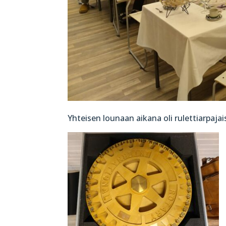
Yhteisen lounaan aikana oli rulettiarpaja