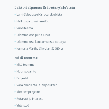
Lahti-Salpausselkä rotaryklubista
Lahti-Salpausselkä rotaryklubista
Hallitus ja toimihenkilöt
Vuositeema
Olemme osa piiriä 1390
Olemme osa kansainvälistä Rotarya
Jorma ja Märtha Sihvolan Säätiö sr
Mitä teemme
Mitä teemme
Nuorisovaihto
Projektit
Varainhankinta ja lahjoitukset
Yhteiset projektit
Rotaract ja Interact
Yhteistyö