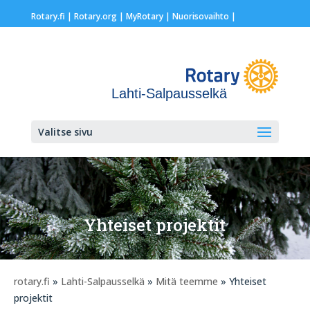
Rotary.fi
|
Rotary.org
|
MyRotary |
Nuorisovaihto
|
Lahti-Salpausselkä
Valitse sivu
Yhteiset projektit
rotary.fi
»
Lahti-Salpausselkä
»
Mitä teemme
» Yhteiset
projektit