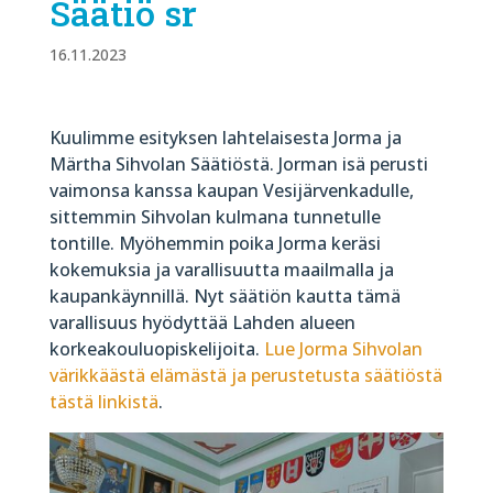
Säätiö sr
16.11.2023
Kuulimme esityksen lahtelaisesta Jorma ja
Märtha Sihvolan Säätiöstä. Jorman isä perusti
vaimonsa kanssa kaupan Vesijärvenkadulle,
sittemmin Sihvolan kulmana tunnetulle
tontille. Myöhemmin poika Jorma keräsi
kokemuksia ja varallisuutta maailmalla ja
kaupankäynnillä. Nyt säätiön kautta tämä
varallisuus hyödyttää Lahden alueen
korkeakouluopiskelijoita.
Lue Jorma Sihvolan
värikkäästä elämästä ja perustetusta säätiöstä
tästä linkistä
.