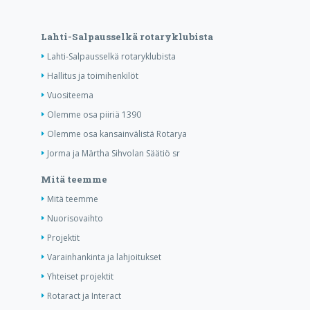
Lahti-Salpausselkä rotaryklubista
Lahti-Salpausselkä rotaryklubista
Hallitus ja toimihenkilöt
Vuositeema
Olemme osa piiriä 1390
Olemme osa kansainvälistä Rotarya
Jorma ja Märtha Sihvolan Säätiö sr
Mitä teemme
Mitä teemme
Nuorisovaihto
Projektit
Varainhankinta ja lahjoitukset
Yhteiset projektit
Rotaract ja Interact