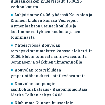
Kuusankosken klubivierailu 18.06.26
verkon kautta
Lahjoitimme 04.06. yhdessä Kouvolan ja
Elimäen klubien kanssa Vesirepun
Kymenlaakson Steiner koululle ja
kuulimme esityksen koulusta ja sen
toiminnasta
Yhteistyössä Kouvolan
terveysviranoimaisten kanssa aloitettiiin
01.06. klubin toimesta sinileväseuranta
Sompasen ja Särkkien uimarannoilla
Kouvolan rotaryklubien
ympäristöhankkeet - sinileväseuranta
Kouvolan kaupungin
ajankohtaiskatsaus - Kaupunginjohtaja
Marita Toikan esitys 24.03.
Klubimme Kunnon kuusaalain