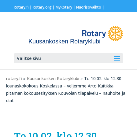
Rotary.fi
|
Rotary.org
|
MyRotary |
Nuorisovaihto
|
Kuusankosken Rotaryklubi
Valitse sivu
rotary.fi
»
Kuusankosken Rotaryklubi
» To 10.02. klo 12.30
lounaskokokous Koskelassa – veljemme Arto Kuitikka
pitämän kokousesityksen Kouvolan tilapalvelu – nauhoite ja
diat
To 10.02. klo 12.30