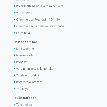
Presidentti, hallitus ja toimihenkilöt
Vuositeema
Olemme osa Rotarypiiriä D1430
Olemme osa kansainvälistä Rotarya
Ilo esitellä
Mitä teemme
Mitä teemme
Nuorisovaihto
Projektit
Varainhankinta ja lahjoituks
Yhteiset projektit
Rotaract ja Interact
Yhteistyö
Tule mukaan
Tule mukaan