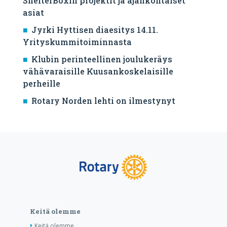
ShelterBoxin projektit ja ajankohtaiset
asiat
Jyrki Hyttisen diaesitys 14.11.
Yrityskummitoiminnasta
Klubin perinteellinen joulukeräys
vähävaraisille Kuusankoskelaisille
perheille
Rotary Norden lehti on ilmestynyt
Keitä olemme
Keitä olemme