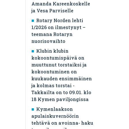
Amanda Kareenkoskelle
ja Vesa Parviselle
​Rotary Norden lehti
1/2026 on ilmestynyt –
teemana Rotaryn
nuorisovaihto
Klubin klubin
kokoontumispäivä on
muuttunut torstaiksi ja
kokoontuminen on
kuukauden ensimmäinen
ja kolmas torstai -
Takkailta on to 09.01. klo
18 Kymen paviljongissa
Kymenlaakson
apulaiskuvernöörin
tehtävä on avoinna- haku