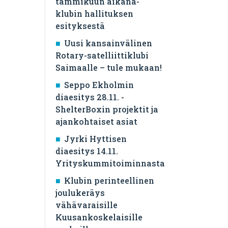
tammikuun aikana-
klubin hallituksen
esityksestä
Uusi kansainvälinen
Rotary-satelliittiklubi
Saimaalle – tule mukaan!
Seppo Ekholmin
diaesitys 28.11. -
ShelterBoxin projektit ja
ajankohtaiset asiat
Jyrki Hyttisen
diaesitys 14.11.
Yrityskummitoiminnasta
Klubin perinteellinen
joulukeräys
vähävaraisille
Kuusankoskelaisille