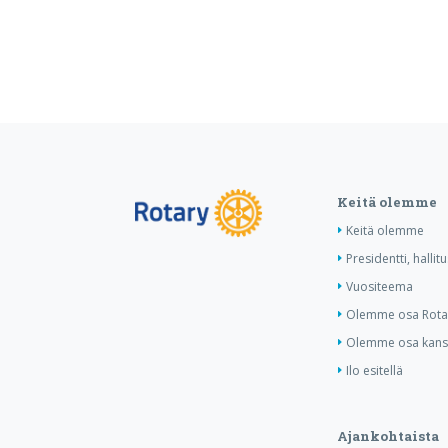
Keitä olemme
Keitä olemme
Presidentti, hallit
Vuositeema
Olemme osa Rotar
Olemme osa kansa
Ilo esitellä
Ajankohtaista