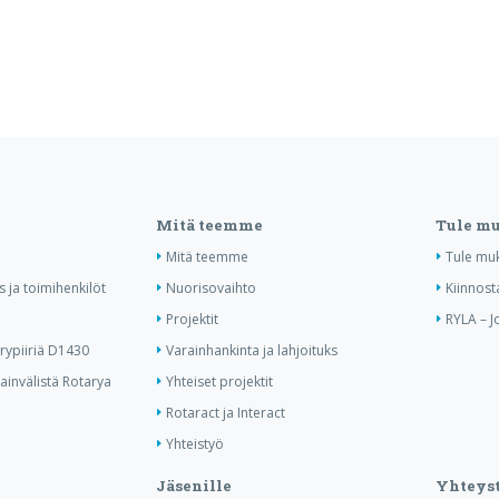
Mitä teemme
Tule m
Mitä teemme
Tule mu
us ja toimihenkilöt
Nuorisovaihto
Kiinnost
Projektit
RYLA – J
ypiiriä D1430
Varainhankinta ja lahjoituks
invälistä Rotarya
Yhteiset projektit
Rotaract ja Interact
Yhteistyö
Jäsenille
Yhteyst