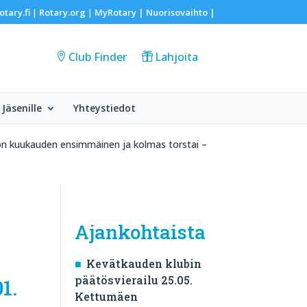
otary.fi
Rotary.org
MyRotary |
Nuorisovaihto
|
|
|
Club Finder
Lahjoita
Jäsenille
Yhteystiedot
on kuukauden ensimmäinen ja kolmas torstai –
Ajankohtaista
Kevätkauden klubin
päätösvierailu 25.05.
1.
Kettumäen