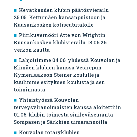
Kevätkauden klubin päätösvierailu
25.05. Kettumäen kansanpuistoon ja
Kuusankosken kotiseututalolle
Piirikuvernööri Atte von Wrightin
Kuusankosken klubivierailu 18.06.26
verkon kautta
Lahjoitimme 04.06. yhdessä Kouvolan ja
Elimäen klubien kanssa Vesirepun
Kymenlaakson Steiner koululle ja
kuulimme esityksen koulusta ja sen
toiminnasta
Yhteistyössä Kouvolan
terveysviranoimaisten kanssa aloitettiiin
01.06. klubin toimesta sinileväseuranta
Sompasen ja Särkkien uimarannoilla
Kouvolan rotaryklubien