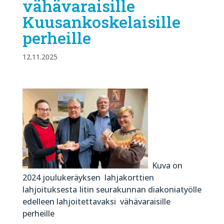
vähävaraisille
Kuusankoskelaisille
perheille
12.11.2025
Kuva on
2024 joulukeräyksen lahjakorttien
lahjoituksesta Iitin seurakunnan diakoniatyölle
edelleen lahjoitettavaksi vähävaraisille
perheille