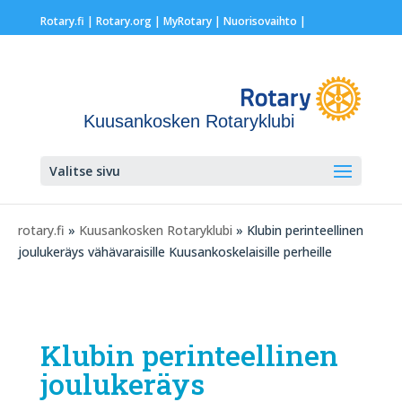
Rotary.fi
|
Rotary.org
|
MyRotary |
Nuorisovaihto
|
Kuusankosken Rotaryklubi
Valitse sivu
rotary.fi
»
Kuusankosken Rotaryklubi
» Klubin perinteellinen
joulukeräys vähävaraisille Kuusankoskelaisille perheille
Klubin perinteellinen
joulukeräys