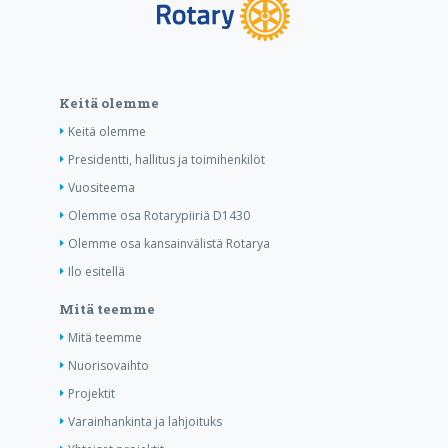
Keitä olemme
Keitä olemme
Presidentti, hallitus ja toimihenkilöt
Vuositeema
Olemme osa Rotarypiiriä D1430
Olemme osa kansainvälistä Rotarya
Ilo esitellä
Mitä teemme
Mitä teemme
Nuorisovaihto
Projektit
Varainhankinta ja lahjoituks